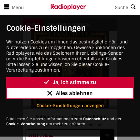
en Player-Steuerungen springen
Zum Hauptinhalt springen
Menü
Suche
Antenne Unna - Dein 90er Radio
LIVE
SIE HÖREN GERADE:
Cookie-Einstellungen
Wir nutzen Cookies um Ihnen das bestmögliche Hör- und
Nutzererlebnis zu ermöglichen. Gewisse Funktionen des
Radioplayers, wie das Speichern Ihrer Lieblings-Sender
oder die Empfehlungen basieren ebenfalls auf Cookies.
Bitte lassen Sie uns wissen, ob Sie dieser Cookie-
Verarbeitung zustimmen.
Ja, ich stimme zu
Alles ablehnen
Cookie-Einstellungen anzeigen
Antenne Unna - Dein 90er Radio
Bitte lesen Sie unsere Informationen zum
Datenschutz
und der
Cookie-Verarbeitung
um mehr zu erfahren
Die besten Hits der 90er – nonstop!
JETZT LIVE: