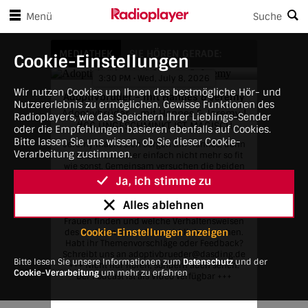
en Player-Steuerungen springen
Zum Hauptinhalt springen
Menü
Suche
Adoptivbrüder – mit Hannes & Jeremy
MEDIATHEK
SIE HÖREN GERADE:
Cookie-Einstellungen
3:30 PM • Wed, July 8, 2026
Wir nutzen Cookies um Ihnen das bestmögliche Hör- und
Adoptivbrüder – mit Hannes & Jeremy
Nutzererlebnis zu ermöglichen. Gewisse Funktionen des
Adoptivbrüder – mit Hannes & Jeremy |
Radioplayers, wie das Speichern Ihrer Lieblings-Sender
#66 UNGESCHMINKT IST MAGISCH
oder die Empfehlungen basieren ebenfalls auf Cookies.
Bitte lassen Sie uns wissen, ob Sie dieser Cookie-
Jeremy macht sich Sorgen um Hannes, denn
Verarbeitung zustimmen.
in letzter Zeit ist er einfach nicht mehr so fit
wie sonst. Gemeinsam versuchen die beiden
herauszufinden, woran das liegen könnte
Ja, ich stimme zu
und was den Beiden richtig Spaß machen
würde! Außerdem erzählen Hannes und
Alles ablehnen
Jeremy, was sie besonders attraktiv an
Frauen finden und welche Verhaltensweisen
Cookie-Einstellungen anzeigen
des Anderen sie nicht so wirklich verstehen.
Habt ihr Themenvorschläge oder Feedback?
Schreibt uns an adoptivbrueder@dasding.de
Bitte lesen Sie unsere Informationen zum
Datenschutz
und der
+++ Nicht nur hören, sondern auch sehen:
Cookie-Verarbeitung
um mehr zu erfahren
Der Podcast ist als Video verfügbar +++