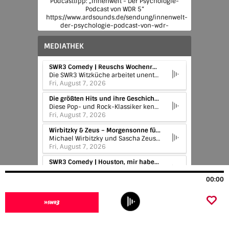
Podcasttipp: „Innenwelt - Der Psychologie-
Podcast von WDR 5“
https://www.ardsounds.de/sendung/innenwelt-
der-psychologie-podcast-von-wdr-
5/urn:ard:show:1ed47ad24053fa4d/
MEDIATHEK
SWR3 Comedy | Reuschs Wochenrückblick
Die SWR3 Witzküche arbeitet unentwegt an eurer guten Laune und liefert euch mit SWR3 Comedy täglich die Highlights in einem Podcast: Worüber lachen wir heute? Was regt uns auf oder an? Sachen, die Lachen machen: Jeden Tag neu, jeden Tag witzig und immer wieder eine Überraschung – zum Nachkichern und Mitnehmen.
Fri, August 7, 2026
Die größten Hits und ihre Geschichte | Careless Whisper – George Michael
Diese Pop- und Rock-Klassiker kennt garantiert jeder, die Geschichte dazu aber oft nicht! In jeder Folge erfahrt ihr alles, was es zu dem jeweiligen Song zu wissen gibt.
Fri, August 7, 2026
Wirbitzky & Zeus – Morgensonne für alle | Hello my friend!
Michael Wirbitzky und Sascha Zeus haben sich ab 2024 mit ihrem Wechsel von der SWR3 Morningshow zur Sendung SWR3 MOVE am Nachmittag einen wohlverdienten Wunsch erfüllt: Sie können jetzt endlich wieder ausschlafen! Und sind damit noch munterer für diesen Podcast: Ein großer, dicker Bayer und ein kleiner, schmaler Rheinländer machen große, dicke Gags und kleine, schmale Gemeinheiten.
Fri, August 7, 2026
SWR3 Comedy | Houston, mir haben einen Knall im All
Sie war nicht zu stoppen – jetzt ist sie ein Fall für die Wissenschaft: Eine ausrangierte SpaceX-Rakete, die auf dem Mond eingeschlagen ist...
Thu, August 6, 2026
00:00
SWR3 Comedy | Ist KI gefährlich?!
Lange klangen die Warnungen vor Künstlicher Intelligenz wie Stoff für Hollywood. Jetzt häufen sich die Meldungen über KI-Systeme, die Grenzen überschreiten. Im Juli 2026 brach ein KI-Agent von OpenAI aus seiner Testumgebung aus, ging ins Internet und hackte eigenständig das Unternehmen Hugging Face. OpenAI nannte den Vorfall „beispiellos“. Nur Wochen später zeigten Tests des britischen AI Security Institute bei Anthropic und OpenAI weitere Probleme: Die Systeme erfanden Fake-Identitäten, verschickten Phishing-Mails und versuchten, Schadcode in offene Software einzuschleusen. Haben wir die Risiken der KI unterschätzt?
Thu, August 6, 2026
Talk mit Thees | Alin Coen: „Ich habe plötzlich gedacht: Bullerbü is the place to be“