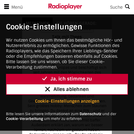
en Player-Steuerungen springen
Zum Hauptinhalt springen
Menü
Suche
Talk mit Thees
MEDIATHEK
SIE HÖREN GERADE:
Cookie-Einstellungen
1:00 AM • Thu, July 9, 2026
Talk mit Thees
Wir nutzen Cookies um Ihnen das bestmögliche Hör- und
Talk mit Thees | Jan Becker: „Wenn
Nutzererlebnis zu ermöglichen. Gewisse Funktionen des
jemand staunt, dann öffnet sich das
Radioplayers, wie das Speichern Ihrer Lieblings-Sender
Gehirn“
oder die Empfehlungen basieren ebenfalls auf Cookies.
Bitte lassen Sie uns wissen, ob Sie dieser Cookie-
Jan Becker gehört zu den bekanntesten
Verarbeitung zustimmen.
Hypnotiseuren Europas und beschäftigt sich
seit Jahren mit den Möglichkeiten des
menschlichen Bewusstseins. In seinen
Ja, ich stimme zu
Büchern, Vorträgen und Bühnenprogrammen
geht es ihm nicht um Magie oder
Alles ablehnen
Manipulation, sondern um die Frage, wie
Wahrnehmung, Gedanken und
Cookie-Einstellungen anzeigen
Gewohnheiten unser Handeln beeinflussen.
Sein größtes Hobby: Menschen zum Staunen
zu bringen. Du denkst an eine PIN – und er
Bitte lesen Sie unsere Informationen zum
Datenschutz
und der
errät sie. Schlauer war Kristian nach diesem
Cookie-Verarbeitung
um mehr zu erfahren
Gespräch zwar nicht, aber umso baffer.
Außerdem erklärt Jan, warum wir besser
lernen, nachdem wir gestaunt haben.