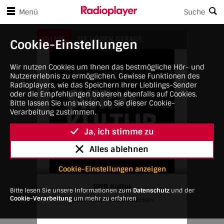
en Player-Steuerungen springen
Zum Hauptinhalt springen
Menü
Suche
SWR Kultur
LIVE
SIE HÖREN GERADE:
Cookie-Einstellungen
Wir nutzen Cookies um Ihnen das bestmögliche Hör- und
Nutzererlebnis zu ermöglichen. Gewisse Funktionen des
Radioplayers, wie das Speichern Ihrer Lieblings-Sender
oder die Empfehlungen basieren ebenfalls auf Cookies.
Bitte lassen Sie uns wissen, ob Sie dieser Cookie-
Verarbeitung zustimmen.
Ja, ich stimme zu
Alles ablehnen
Cookie-Einstellungen anzeigen
SWR Kultur
Bitte lesen Sie unsere Informationen zum
Datenschutz
und der
Cookie-Verarbeitung
um mehr zu erfahren
SWR Kultur - neu entdecken