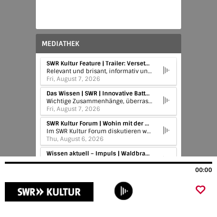
MEDIATHEK
SWR Kultur Feature | Trailer: Versetzt statt verurteit – Katholische Priester, Missbrauch und Strafvereitlung
Relevant und brisant, informativ und investigativ – das ist das SWR Kultur Feature am Freitag. Das SWR Kultur Feature am Sonntag präsentiert schlicht und kühn: hochklassiges Kulturfeature – mit allen Mitteln des Mediums. Und online können Sie alle beide als Podcast nachhören.
Fri, August 7, 2026
Das Wissen | SWR | Innovative Batteriezellen – Wie wird Deutschland wettbewerbsfähig?
Wichtige Zusammenhänge, überraschende Hintergründe, gründliche Recherchen. Täglich Neues aus Gesundheit und Geschichte, Wissenschaft und Weltgeschehen im Podcast Das Wissen. Manuskripte und weitere Informationen zu den einzelnen Folgen: http://swr.li/daswissen
Fri, August 7, 2026
SWR Kultur Forum | Wohin mit der ganzen Soft-Power? 75 Jahre Goethe-Institut
Im SWR Kultur Forum diskutieren wir über Gott und die Welt, über Fußball und den Erdball. Unsere Gäste kommen aus Wissenschaft, Literatur und Kultur – und manchmal auch aus der Politik.
Thu, August 6, 2026
Wissen aktuell – Impuls | Waldbrand-Rauch bringt Aerosole nach Mitteleuropa
Wissen aktuell – Impuls bringt Neues aus Wissenschaft, Medizin, Umwelt und Bildung. Von Montag bis Freitag jeden Tag neu im Radio und hier als Podcast.
Thu, August 6, 2026
00:00
Das Wissen | SWR | Gut altern beginnt im Kopf – Wie uns positive Altersbilder stärken
Zu Longevity gehört neben Genen und Lebensstil auch die Einstellung. Studien der Alterspsychologie zeigen: Menschen, die positiv aufs Altwerden blicken, leben länger.
Thu, August 6, 2026
SWR Kultur Zeitwort | 06.08.1945: Bomber-Pilot Tibbets fliegt den Einsatz über Hiroshima