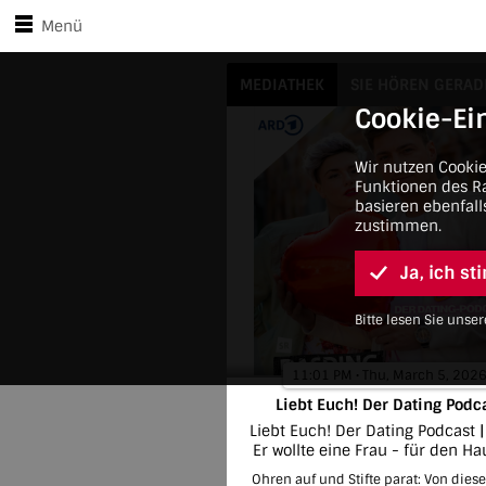
Zu den Player-Steuerungen springen
Zum Hauptinhalt springen
Menü
Liebt Euch! Der Dating Podcast
MEDIATHEK
SIE HÖREN GERAD
Cookie-Ei
Wir nutzen Cooki
Funktionen des Ra
basieren ebenfall
zustimmen.
Ja, ich s
Bitte lesen Sie uns
11:01 PM • Thu, March 5, 202
Liebt Euch! Der Dating Podc
Liebt Euch! Der Dating Podcast 
Er wollte eine Frau - für den Ha
Ohren auf und Stifte parat: Von diese