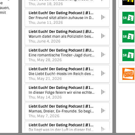
be
Thu, June 18, 2026
auen,
 mit
Liebt Euch! Der Dating Podcast | #142 Gut bestückt, Flirt geglückt!?
Der Freund sitzt allein zuhause in Deutschland. Sie spaziert nachts mit dem gut bestückten, 27 Jahre älteren Typen durch Barcelona – da ist Drama eigentlich vorprogrammiert! Es kann aber auch gut gehen, wenn es bei einer Nacht bleibt...
Thu, June 11, 2026
Liebt Euch! Der Dating Podcast | #LIVE Special: Liebestrunken in Berlin – Teil 2
Warum datet man als Polizistin besser undercover? Muss man vor einem Dreier unbedingt Inliner fahren gehen und warum ist es ein schlechtes Zeichen, wenn er beim Videocall das Licht nicht anmacht?
Thu, June 4, 2026
Liebt Euch! Der Dating Podcast | #LIVE Special: Liebestrunken in Berlin – Teil 1
Eine romantische Tinder-Jagd durch Paris, ein betrunkenes Kennenlernen im Berliner Nachtleben und der ewige Streit ums Zahlen nach dem Essen – Liebt Euch! LIVE in Berlin hat geliefert.
Thu, May 28, 2026
Liebt Euch! Der Dating Podcast | #141 Tantra der Emotionen
Die Liebt Euch!-Hosts im Reich des Tantra. Oder einfacher gesagt: Es ist Kuschelzeit! Aber bloß nicht zu nah kommen, bitte!
Thu, May 21, 2026
Liebt Euch! Der Dating Podcast | #140 Rückwärts-Outing
In dieser Folge feiern wir eine echte Premiere: Die erste Dating-Story aus der Sicht eines Hetero-Mannes! Und die weckt bei Julia Erinnerungen an ihr eigenes einst gebrochenes Herz.
Thu, May 14, 2026
Liebt Euch! Der Dating Podcast | #139 Rede bitte nicht so viel über deine Ex!
Mamas, Dreier, Ex-Freunde. So beginnt Julias lange Liste über No-Go-Gesprächsthemen beim ersten Date. Was sich beim ersten Treffen außerdem nicht empfiehlt: Heimlich dabei Drogen nehmen!
Thu, May 7, 2026
Liebt Euch! Der Dating Podcast | #138 Das Döner-Date
Da liegt was in der Luft in dieser Folge. Ist es die intensive Spannung zwischen zwei Menschen? Oder doch der Knobi-Geruch des Döners, den die beiden sich gegenseitig vom Leib lecken?
Thu, April 30, 2026