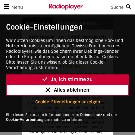
en Player-Steuerungen springen
Zum Hauptinhalt springen
Menü
Suche
Kein Mucks! – Der Krimi-Podcast mit Bastian Pastewka
MEDIATHEK
SIE HÖREN GERADE:
Cookie-Einstellungen
10:03 PM • Wed, June 3, 2026
Kein Mucks! – Der Krimi-Podcast mit
Wir nutzen Cookies um Ihnen das bestmögliche Hör- und
Bastian Pastewka
Nutzererlebnis zu ermöglichen. Gewisse Funktionen des
Kein Mucks! – Der Krimi-Podcast mit
Radioplayers, wie das Speichern Ihrer Lieblings-Sender
Bastian Pastewka | Francis Durbridge:
oder die Empfehlungen basieren ebenfalls auf Cookies.
Paul Temple und der Fall Jonathan (2/4).
Bitte lassen Sie uns wissen, ob Sie dieser Cookie-
Krimi-Podcast
Verarbeitung zustimmen.
Ein geheimnisvoller Mord hat Paul Temple
Ja, ich stimme zu
und die gesamte Londoner Polizei alarmiert.
Und der Meisterdetektiv ist wohl auf der
richtigen Spur, denn er kann gerade noch so
Alles ablehnen
verhindern, dass seine Frau Steve entführt
wird. Kurz darauf lernt das Paar eine der
Cookie-Einstellungen anzeigen
Hauptverdächtigen in dem Mordfall Richard
Ferguson kennen – genau wie Temple ist sie
auch eine berühmte Schriftstellerin. Und sie
Bitte lesen Sie unsere Informationen zum
Datenschutz
und der
hat einen Brief von dem Mörder bekommen.
Cookie-Verarbeitung
um mehr zu erfahren
Bastian Pastewka präsentiert: Paul Temple
und der Fall Jonathan (2/4) Von Francis
Durbridge Mit René Deltgen, Edith Lechtape,