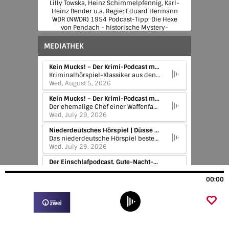
Lilly Towska, Heinz Schimmelpfennig, Karl-
Heinz Bender u.a. Regie: Eduard Hermann
WDR (NWDR) 1954 Podcast-Tipp: Die Hexe
von Pendach - historische Mystery-
Hörspielserie https://1.ard.de/hexe-von-
pendach?cp=keinmucks
MEDIATHEK
Kein Mucks! – Der Krimi-Podcast mit Bastian Pastewka | Georges Simenons Maigret und die Unbekannte. Krimi-Podcast mit Bastian Pa
Kriminalhörspiel-Klassiker aus den Rundfunkarchiven der ARD: Fundstücke aus der Zeit, als die Magnetbänder rauschten und das Mikrofon keine Gnade mit kleinen Patzern und raschelnden Skript-Seiten hatte. Als die Platzpatronen durch die Funkhäuser knallten, in den Aufnahme-Ateliers noch geraucht wurde und der Whisky bereitstand, um die Stimme zu ölen. Verräterische Erdspuren, gestohlene Skalpelle, die Stimme einer Leiche am Telefon – und immer wieder die Frage: Wer ist der Täter? Hörspiele in voller Länge präsentiert von Bastian Pastewka, dazu Bonusinfos, Biografisches und Nonsens. Donnerstags zuerst in ARD Sounds: https://1.ard.de/keinmucks
Wed, August 5, 2026
Kein Mucks! – Der Krimi-Podcast mit Bastian Pastewka | Tod in der Schublade. Krimi-Podcast mit Bastian Pastewka
Der ehemalige Chef einer Waffenfabrik ruft nachts die Polizei an. Er meldet, dass er soeben einen Einbrecher bei sich zu Hause erschossen hat. Nach dieser Aussage scheint der Fall völlig klar zu liegen. Aber Kleinigkeiten machen die britischen Ermittler stutzig. Wieso war seine Waffe in einer unverschlossenen Schublade? Bastian Pastewka präsentiert: Tod in der Schublade Von Kenneth Bird Mit Günther Ungeheuer, Peter Fitz, Helga Engel u.a. Regie: Volker Kühn hr 1971 Podcast-Tipp: Der Beifahrer – Düsterer Rache-Krimi im Film-Noir-Stil https://1.ard.de/knallhart
Wed, July 29, 2026
Niederdeutsches Hörspiel | Düsse Petersens (9): Bieber-Alarm
Das niederdeutsche Hörspiel besteht als eigenes Genre seit 1950. Seit 1974 produziert die Bremer Redaktion alle Niederdeutschen Hörspiele für Radio Bremen und den NDR. Das Programm enthält moderne und historische Stücke, sowohl ernst als auch unterhaltend, bis hin zum Krimi und zum Schwank.
Wed, July 29, 2026
Der Einschlafpodcast. Gute-Nacht-Geschichten von der Autorin Sina Scherzant gelesen | Ein Geburtstag mit Folgen – Gute-Nacht-Ges
Bestsellerautorin Sina Scherzant liest exklusive Gute-Nacht-Geschichten zum Runterkommen und Einkuscheln.
Tue, July 28, 2026
00:00
Kein Mucks! – Der Krimi-Podcast mit Bastian Pastewka | Tod im Moor und Eisgänger. Krimi-Podcast mit Bastian Pastewka
Gleich zwei Hörspiele in voller Länge aus der Reihe Krimi am Freitag präsentiert Bastian Pastewka in dieser Doppelfolge. Im ersten taucht eine Moorleiche auf. Der Ermordete liegt schon seit 25 Jahren dort, noch ist die Tat nicht verjährt. Im zweiten Stück brennt es nachts in der Werft einer Fischereigenossenschaft. Der Verdacht einer Brandstiftung liegt nahe… Bastian Pastewka präsentiert: Tod im Moor Von Gerhard Jäckel und Eisgänger Von Achim Scholz Mit Klaus-Joachim Nietz, Gerd Ehlers, Jürgen Frohriep u.a. Regie: Wolfgang Brunecker und Achim Scholz MDR (Rundfunk der DDR) 1979 Podcast-Tipp: Der Tod des Reinhard Kunelka – Arbeitskampf mit Showdown https://1.ard.de/Der_Tod_des_Reinhard_Kunelka
Wed, July 22, 2026
Der Einschlafpodcast. Gute-Nacht-Geschichten von der Autorin Sina Scherzant gelesen | Ein gutes Team – Gute-Nacht-Geschichte von