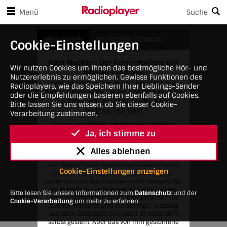
en Player-Steuerungen springen
Zum Hauptinhalt springen
Menü
Suche
Kein Mucks! – Der Krimi-Podcast mit Bastian Pastewka
MEDIATHEK
SIE HÖREN GERADE:
Cookie-Einstellungen
10:03 PM • Wed, April 22, 2026
Kein Mucks! – Der Krimi-Podcast mit
Wir nutzen Cookies um Ihnen das bestmögliche Hör- und
Bastian Pastewka
Nutzererlebnis zu ermöglichen. Gewisse Funktionen des
Kein Mucks! – Der Krimi-Podcast mit
Radioplayers, wie das Speichern Ihrer Lieblings-Sender
Bastian Pastewka | Hüte und Schachteln
oder die Empfehlungen basieren ebenfalls auf Cookies.
und Einer, der nicht ausreißt. Krimi-
Bitte lassen Sie uns wissen, ob Sie dieser Cookie-
Podcast mit Bast
Verarbeitung zustimmen.
Gleich zwei Stereo-Hörspiele präsentiert
Ja, ich stimme zu
Bastian Pastewka in dieser Doppelfolge –
beide basieren auf Kurzgeschichten von
Henry Slesar, der unter anderem Drehbücher
Alles ablehnen
für Alfred Hitchcock schrieb. Im ersten wird
ein Student beim Schummeln erwischt und
Cookie-Einstellungen anzeigen
beobachtet dann nachts zusammen mit
einem Freund das Haus seines Professors. Wo
ist eigentlich die Professorengattin? Ist sie
Bitte lesen Sie unsere Informationen zum
Datenschutz
und der
einem Verbrechen zum Opfer gefallen? Im
Cookie-Verarbeitung
um mehr zu erfahren
zweiten Hörspiel wird ein Betrüger vorzeitig
aus dem Gefängnis entlassen. Er hatte sich
selbst gestellt. Aber das von ihm gestohlene