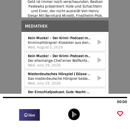
Geld ist immer noch verschwunden. Bastian
Pastewka präsentiert: Hüte und Schachteln
und Einer, der nicht ausreißt Von Henry
Slesar Mit Bernhard Minetti, Friedhelm Ptok,
Rolf Schult, Paul Edwin Roth, Günter
Pfitzmann u.a. Regie: Rolf von Goth und
MEDIATHEK
Friedhelm von Petersson rbb (SFB)
1975/1966 Podcast-Tipps: Professor van
Kein Mucks! – Der Krimi-Podcast mit Bastian Pastewka | Georges Simenons Maigret und die Unbekannte. Krimi-Podcast mit Bastian Pa
Dusen https://1.ard.de/professor-van-dusen
Kriminalhörspiel-Klassiker aus den Rundfunkarchiven der ARD: Fundstücke aus der Zeit, als die Magnetbänder rauschten und das Mikrofon keine Gnade mit kleinen Patzern und raschelnden Skript-Seiten hatte. Als die Platzpatronen durch die Funkhäuser knallten, in den Aufnahme-Ateliers noch geraucht wurde und der Whisky bereitstand, um die Stimme zu ölen. Verräterische Erdspuren, gestohlene Skalpelle, die Stimme einer Leiche am Telefon – und immer wieder die Frage: Wer ist der Täter? Hörspiele in voller Länge präsentiert von Bastian Pastewka, dazu Bonusinfos, Biografisches und Nonsens. Donnerstags zuerst in ARD Sounds: https://1.ard.de/keinmucks
Widerworte aus der Küche – Emanzipation in
Wed, August 5, 2026
den 70ern
https://www.ardsounds.de/episode/urn:ard:section:8d050
Kein Mucks! – Der Krimi-Podcast mit Bastian Pastewka | Tod in der Schublade. Krimi-Podcast mit Bastian Pastewka
Der ehemalige Chef einer Waffenfabrik ruft nachts die Polizei an. Er meldet, dass er soeben einen Einbrecher bei sich zu Hause erschossen hat. Nach dieser Aussage scheint der Fall völlig klar zu liegen. Aber Kleinigkeiten machen die britischen Ermittler stutzig. Wieso war seine Waffe in einer unverschlossenen Schublade? Bastian Pastewka präsentiert: Tod in der Schublade Von Kenneth Bird Mit Günther Ungeheuer, Peter Fitz, Helga Engel u.a. Regie: Volker Kühn hr 1971 Podcast-Tipp: Der Beifahrer – Düsterer Rache-Krimi im Film-Noir-Stil https://1.ard.de/knallhart
Wed, July 29, 2026
Niederdeutsches Hörspiel | Düsse Petersens (9): Bieber-Alarm
Das niederdeutsche Hörspiel besteht als eigenes Genre seit 1950. Seit 1974 produziert die Bremer Redaktion alle Niederdeutschen Hörspiele für Radio Bremen und den NDR. Das Programm enthält moderne und historische Stücke, sowohl ernst als auch unterhaltend, bis hin zum Krimi und zum Schwank.
Wed, July 29, 2026
Der Einschlafpodcast. Gute-Nacht-Geschichten von der Autorin Sina Scherzant gelesen | Ein Geburtstag mit Folgen – Gute-Nacht-Ges
Bestsellerautorin Sina Scherzant liest exklusive Gute-Nacht-Geschichten zum Runterkommen und Einkuscheln.
Tue, July 28, 2026
00:00
Kein Mucks! – Der Krimi-Podcast mit Bastian Pastewka | Tod im Moor und Eisgänger. Krimi-Podcast mit Bastian Pastewka
Gleich zwei Hörspiele in voller Länge aus der Reihe Krimi am Freitag präsentiert Bastian Pastewka in dieser Doppelfolge. Im ersten taucht eine Moorleiche auf. Der Ermordete liegt schon seit 25 Jahren dort, noch ist die Tat nicht verjährt. Im zweiten Stück brennt es nachts in der Werft einer Fischereigenossenschaft. Der Verdacht einer Brandstiftung liegt nahe… Bastian Pastewka präsentiert: Tod im Moor Von Gerhard Jäckel und Eisgänger Von Achim Scholz Mit Klaus-Joachim Nietz, Gerd Ehlers, Jürgen Frohriep u.a. Regie: Wolfgang Brunecker und Achim Scholz MDR (Rundfunk der DDR) 1979 Podcast-Tipp: Der Tod des Reinhard Kunelka – Arbeitskampf mit Showdown https://1.ard.de/Der_Tod_des_Reinhard_Kunelka
Wed, July 22, 2026
Der Einschlafpodcast. Gute-Nacht-Geschichten von der Autorin Sina Scherzant gelesen | Ein gutes Team – Gute-Nacht-Geschichte von