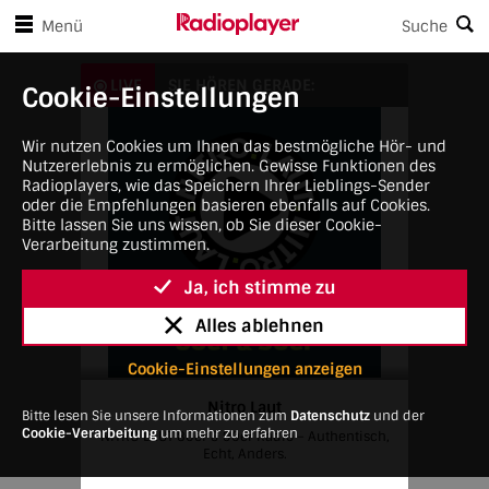
en Player-Steuerungen springen
Zum Hauptinhalt springen
Menü
Suche
Nitro Laut
LIVE
SIE HÖREN GERADE:
Cookie-Einstellungen
Wir nutzen Cookies um Ihnen das bestmögliche Hör- und
Nutzererlebnis zu ermöglichen. Gewisse Funktionen des
Radioplayers, wie das Speichern Ihrer Lieblings-Sender
oder die Empfehlungen basieren ebenfalls auf Cookies.
Bitte lassen Sie uns wissen, ob Sie dieser Cookie-
Verarbeitung zustimmen.
Ja, ich stimme zu
Alles ablehnen
Cookie-Einstellungen anzeigen
Nitro Laut
Bitte lesen Sie unsere Informationen zum
Datenschutz
und der
Cookie-Verarbeitung
um mehr zu erfahren
NITRO LAUT 80er & 90er Radio – Authentisch,
Echt, Anders.