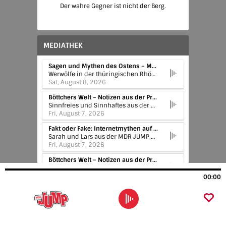
Der wahre Gegner ist nicht der Berg.
MEDIATHEK
Sagen und Mythen des Ostens – MDR JUMP | Schrebergärten
Werwölfe in der thüringischen Rhön, der Robin Hood aus dem Erzgebirge und ein Schlossgeist in Wernigerode - in manchen Gegenden gibt es gruselige Legenden und spannende Sagen aus alten Zeiten. Wir stellen sie vor.
Sat, August 8, 2026
Böttchers Welt – Notizen aus der Provinz | Geschenkidee
Sinnfreies und Sinnhaftes aus der mitteldeutschen Provinz – das ist das Steckenpferd von Thomas Böttcher. Launig philosophiert er über seine Alltagserlebnisse. Seine Glosse gibt es täglich hier bei MDR JUMP.
Fri, August 7, 2026
Fakt oder Fake: Internetmythen auf dem Prüfstand – MDR JUMP | Ist Vanille-Eis gesund?
Sarah und Lars aus der MDR JUMP Morningshow prüfen gemeinsam mit Experten wilde Internetmythen auf ihren Wahrheitsgehalt. Ist es ein Fakt oder nur ein Fake?
Fri, August 7, 2026
Böttchers Welt – Notizen aus der Provinz | Bumerang im Mund
Wer wirft hier den ersten?
Thu, August 6, 2026
00:00
Fakt oder Fake: Internetmythen auf dem Prüfstand – MDR JUMP | Kann man nach 18 Uhr keinen Sonnenbrand mehr bekommen?
Was im Urlaubsgepäck auf gar keinen Fall fehlen darf, ist Sonnencreme. Sie schützt die Haut vor schädlicher UV-Strahlung und damit vor Sonnenbrand. Allerdings kann man angeblich nach 18 Uhr auf diesen Schutz verzichten!? Fakt oder Fake?
Thu, August 6, 2026
Fakt oder Fake: Internetmythen auf dem Prüfstand – MDR JUMP | Kann man durchs Telefon vom Blitz getroffen werden?