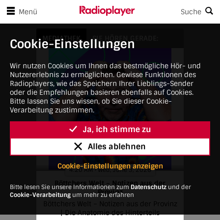
en Player-Steuerungen springen
Zum Hauptinhalt springen
Menü
Suche
Böttchers Welt – Notizen aus der Provinz
MEDIATHEK
SIE HÖREN GERADE:
Cookie-Einstellungen
Wir nutzen Cookies um Ihnen das bestmögliche Hör- und
Nutzererlebnis zu ermöglichen. Gewisse Funktionen des
Radioplayers, wie das Speichern Ihrer Lieblings-Sender
oder die Empfehlungen basieren ebenfalls auf Cookies.
Bitte lassen Sie uns wissen, ob Sie dieser Cookie-
Verarbeitung zustimmen.
Ja, ich stimme zu
Alles ablehnen
Cookie-Einstellungen anzeigen
4:20 AM • Wed, June 3, 2026
Böttchers Welt – Notizen aus der
Bitte lesen Sie unsere Informationen zum
Datenschutz
und der
Provinz
Cookie-Verarbeitung
um mehr zu erfahren
Böttchers Welt – Notizen aus der Provinz
| Die Anatomie des Hinterteils