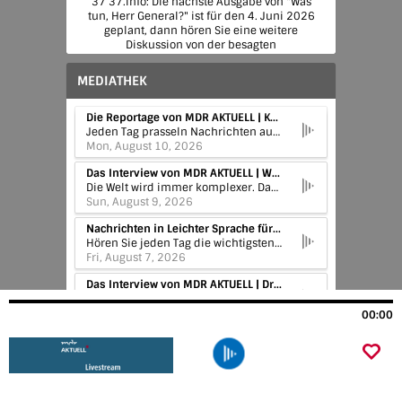
37 37.Info: Die nächste Ausgabe von "Was
tun, Herr General?" ist für den 4. Juni 2026
geplant, dann hören Sie eine weitere
Diskussion von der besagten
Jahreskonferenz.Die nächste reguläre Folge
von "Was tun, Herr General?" wird
MEDIATHEK
voraussichtlich am 9. Juni 2026
veröffentlicht.
Die Reportage von MDR AKTUELL | Koschere Smartphones: Israels Orthodoxe zwischen Abschottung und Anpassung
Jeden Tag prasseln Nachrichten auf uns ein. Oft sind es nur Bruchstücke der Geschichten, die dahinter stehen. In den Reportagen nehmen wir uns Zeit dafür. Wir erzählen von Menschen aus aller Welt und ihren Schicksalen.
Mon, August 10, 2026
Das Interview von MDR AKTUELL | Wie Personal-Manager bei Bewerbungen aussieben
Die Welt wird immer komplexer. Das verlangt mehr Einordnung, Hintergrund und auch Meinungen. MDR AKTUELL interviewt täglich Politiker, Wissenschaftlerinnen, Expertinnen und Prominente. Es geht um neue Erkenntnisse, die Bewertung von Ereignissen, den politischen Schlagabtausch, um Skandale, aber auch um Fragen des Alltags, Service und manchmal auch Lebenshilfe. Interviews sind der Raum für ausführliche Argumentationen und Diskussionen, um die Meinungsbildung zu erleichtern. Und die besten Gespräche gibt es hier als Podcast.
Sun, August 9, 2026
Nachrichten in Leichter Sprache für Mitteldeutschland | Nachrichten-Podcast vom 07.08.2026
Hören Sie jeden Tag die wichtigsten Nachrichten aus Mitteldeutschland - in Leichter Sprache ruhig und verständlich gesprochen. Für Menschen, die viele Sachen nicht so gut verstehen können.
Fri, August 7, 2026
Das Interview von MDR AKTUELL | Drohnenabwehr: Nationaler Sicherheitsrat hat getagt
Die Ermittlungen nach dem vereitelten Drohnenanschlag am Airport Leipzig/Halle laufen. Heute hat sich der Nationale Sicherheitsrat telefonisch verständigt. Frank Aischmann ordnet Ergebnisse und Fakten ein.
Fri, August 7, 2026
00:00
Das Interview von MDR AKTUELL | FIFA-Skandale: Ist das System Infantino am Ende?
Für viele Fußball-Fans und Experten ist klar: FIFA-Chef Gianni Infantino ist nicht zu halten. Aber der Italiener hat auch noch Unterstützer. Deswegen glaubt Tim Jürgens vom Fußballmagazin 11FREUNDE noch nicht ans Ende.
Fri, August 7, 2026
Was tun, Herr General? - Der Podcast zum Ukraine-Krieg | #358 Bröckelt Putins Bündnissystem?