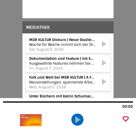
MEDIATHEK
MDR KULTUR Diskurs | Neue Studie: Mit der AfD ginge es wirtschaftlich bergab
Woche für Woche nimmt sich der DISKURS Zeit, über Fragen aus ganz unterschiedlichen Bereichen zu nachzudenken. Mit Experten ihres jeweiligen Fachs spricht MDR KULTUR über die aktuellen Tendenzen in Geschichte und Gesellschaft, Philosophie und Religion, Kulturgeschichte, Naturwissenschaften und Lebenshilfe. Und steht damit für die kritische Reflexion der Gegenwart sowie geistige Konzentration und Orientierungen über den Augenblick hinaus.
Sat, August 8, 2026
Dokumentation und Feature | Ich komme und gehe wieder – das wundersame Leben des Joachim Ringelnatz
Ausgewählte Features nehmen Sie mit in das riesige Themenspektrum der Kultur, vom Blick in die Geschichte bis zu hochaktuellen Fragen unserer Zeit, vom Wissenschafts- bis zum Lifestyle-Thema – lassen Sie sich inspirieren!
Fri, August 7, 2026
Folk und Welt bei MDR KULTUR | A Farewell
Neuvorstellungen, spannende Alben und aktuelle Strömungen der Folk- und Weltmusik.
Wed, August 5, 2026
Unter Büchern mit Katrin Schumacher | Bücher übers Abtauchen, den Ozean und das richtige Leben
Aktuelle Buchbesprechungen, Interviews mit Autoren, Neues vom deutschen und internationalen Buchmarkt und von Büchermenschen aus Sachsen, Sachsen-Anhalt und Thüringen … In „Unter Büchern“ taucht Literaturkritikerin Katrin Schumacher für MDR KULTUR jede Woche in die Welt der Bücher ein.
Wed, August 5, 2026
00:00
MDR KULTUR Diskurs | Stachel, Schmerz und Faszinosum: Das Wesen der Wespe
Die Wespe, unsere Sommerplage und für schmerzhafte Erinnerungen zuständig, sie ist auch ein Insekt, dass es zu bewundern gilt. Das lässt sich lesend lernen in dem Buch der Naturkunden-Reihe im Verlag Matthes & Seitz, ein knallgelber Band, geschrieben von Prof. Michael Ohl. Er ist Leiter der Wespen-Bienen-Ameisen- und Netzflüglersammlung im Berliner Naturkundemuseum und war schon als Kind von Insekten äußerst fasziniert.Die Wespe, so weiß er, hat mehr zu bieten als den schmerzhaften Stich. Sie baut Kunstwerke an Waben, leistet unverzichtbare Dienste im Ökosystem und ist ein hochsoziales Wesen. In seinem Buch nimmt er mit in den peruanischen Regenwald, in die Wissenschaftsgeschichte und in die Geschlechterstruktur des Wespenverbunds. Er erzählt von der zahmen Wespe Jester, von der Verkennung der Biene Maja als Wespe Maja und erklärt ganz praktisch, wie er Menschen in seiner Umgebung die Angst vor Wespen nimmt.Wiederholung aus dem Jahr 2023. Das Gespräch, geführt von Katrin Schumacher, ist verfügbar bis 1. August 2027.
Sat, August 1, 2026
MDR KULTUR trifft: Menschen von hier | MDR KULTUR trifft Dirk Messner