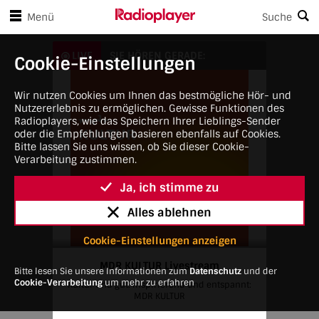
en Player-Steuerungen springen
Zum Hauptinhalt springen
Menü
Suche
MDR KULTUR Livestream
LIVE
SIE HÖREN GERADE:
Cookie-Einstellungen
Wir nutzen Cookies um Ihnen das bestmögliche Hör- und
Nutzererlebnis zu ermöglichen. Gewisse Funktionen des
Radioplayers, wie das Speichern Ihrer Lieblings-Sender
oder die Empfehlungen basieren ebenfalls auf Cookies.
Bitte lassen Sie uns wissen, ob Sie dieser Cookie-
Verarbeitung zustimmen.
Ja, ich stimme zu
Alles ablehnen
Cookie-Einstellungen anzeigen
MDR KULTUR Livestream
Bitte lesen Sie unsere Informationen zum
Datenschutz
und der
Cookie-Verarbeitung
um mehr zu erfahren
Kultur und gut. Inspirierend und entspannt:
MDR KULTUR