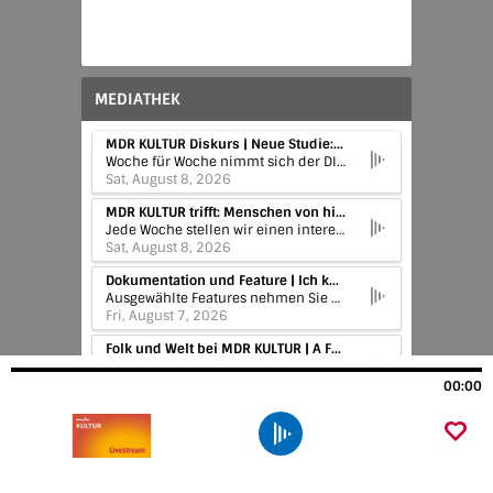
MEDIATHEK
MDR KULTUR Diskurs | Neue Studie: Mit der AfD ginge es wirtschaftlich bergab
Woche für Woche nimmt sich der DISKURS Zeit, über Fragen aus ganz unterschiedlichen Bereichen zu nachzudenken. Mit Experten ihres jeweiligen Fachs spricht MDR KULTUR über die aktuellen Tendenzen in Geschichte und Gesellschaft, Philosophie und Religion, Kulturgeschichte, Naturwissenschaften und Lebenshilfe. Und steht damit für die kritische Reflexion der Gegenwart sowie geistige Konzentration und Orientierungen über den Augenblick hinaus.
Sat, August 8, 2026
MDR KULTUR trifft: Menschen von hier | MDR KULTUR trifft Dieter König
Jede Woche stellen wir einen interessanten Menschen vor, der sich dem kulturellen Leben in Sachsen, Sachsen-Anhalt oder Thüringen besonders verpflichtet hat. Unsere Gäste geben Einblicke in ihr privates Leben und stellen ihre Arbeit vor.
Sat, August 8, 2026
Dokumentation und Feature | Ich komme und gehe wieder – das wundersame Leben des Joachim Ringelnatz
Ausgewählte Features nehmen Sie mit in das riesige Themenspektrum der Kultur, vom Blick in die Geschichte bis zu hochaktuellen Fragen unserer Zeit, vom Wissenschafts- bis zum Lifestyle-Thema – lassen Sie sich inspirieren!
Fri, August 7, 2026
Folk und Welt bei MDR KULTUR | A Farewell
Neuvorstellungen, spannende Alben und aktuelle Strömungen der Folk- und Weltmusik.
Wed, August 5, 2026
00:00
Unter Büchern mit Katrin Schumacher | Bücher übers Abtauchen, den Ozean und das richtige Leben
Aktuelle Buchbesprechungen, Interviews mit Autoren, Neues vom deutschen und internationalen Buchmarkt und von Büchermenschen aus Sachsen, Sachsen-Anhalt und Thüringen … In „Unter Büchern“ taucht Literaturkritikerin Katrin Schumacher für MDR KULTUR jede Woche in die Welt der Bücher ein.
Wed, August 5, 2026
MDR KULTUR Diskurs | Stachel, Schmerz und Faszinosum: Das Wesen der Wespe