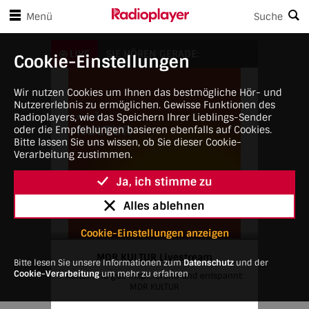
en Player-Steuerungen springen
Zum Hauptinhalt springen
Menü
Suche
MDR KULTUR Livestream
LIVE
SIE HÖREN GERADE:
Cookie-Einstellungen
Wir nutzen Cookies um Ihnen das bestmögliche Hör- und
Nutzererlebnis zu ermöglichen. Gewisse Funktionen des
Radioplayers, wie das Speichern Ihrer Lieblings-Sender
oder die Empfehlungen basieren ebenfalls auf Cookies.
Bitte lassen Sie uns wissen, ob Sie dieser Cookie-
Verarbeitung zustimmen.
Ja, ich stimme zu
Alles ablehnen
Cookie-Einstellungen anzeigen
MDR KULTUR Livestream
Bitte lesen Sie unsere Informationen zum
Datenschutz
und der
Cookie-Verarbeitung
um mehr zu erfahren
Kultur und gut. Inspirierend und entspannt:
MDR KULTUR