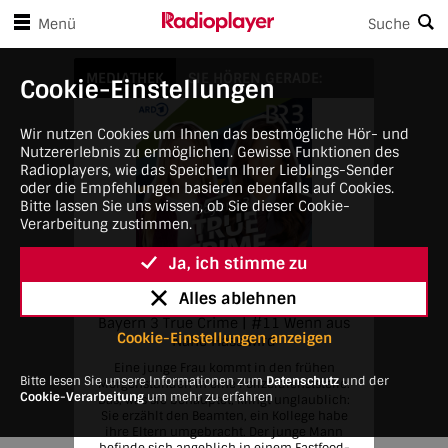
en Player-Steuerungen springen
Zum Hauptinhalt springen
Menü
Suche
Bayern 3 True Crime
MEDIATHEK
SIE HÖREN GERADE:
Cookie-Einstellungen
Wir nutzen Cookies um Ihnen das bestmögliche Hör- und
Nutzererlebnis zu ermöglichen. Gewisse Funktionen des
Radioplayers, wie das Speichern Ihrer Lieblings-Sender
oder die Empfehlungen basieren ebenfalls auf Cookies.
Bitte lassen Sie uns wissen, ob Sie dieser Cookie-
Verarbeitung zustimmen.
Ja, ich stimme zu
4:01 AM • Thu, May 21, 2026
Alles ablehnen
Bayern 3 True Crime
Bayern 3 True Crime | #11 Wenn aus
Cookie-Einstellungen anzeigen
Nähe Hass wird
Eine junge Frau kommt in den frühen
Bitte lesen Sie unsere Informationen zum
Datenschutz
und der
Morgenstunden in eine Polizeidienststelle.
Cookie-Verarbeitung
um mehr zu erfahren
Das, was sie behauptet, klingt unglaublich:
Sie erzählt den Beamten, ein Kollege habe
ihre Eltern umgebracht. Der junge Mann