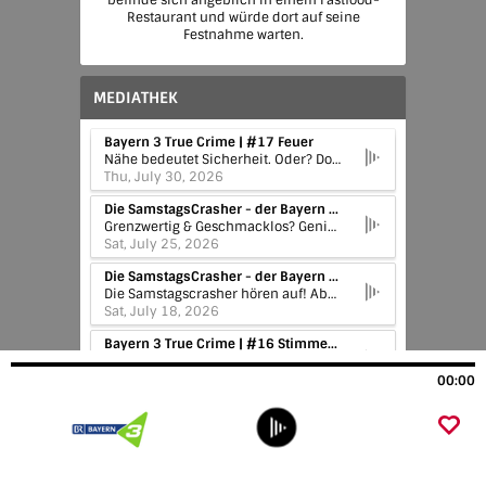
befinde sich angeblich in einem Fastfood-
Restaurant und würde dort auf seine
Festnahme warten.
MEDIATHEK
Bayern 3 True Crime | #17 Feuer
Nähe bedeutet Sicherheit. Oder? Doch was passiert, wenn die Gefahr genau dort lauert, wo wir sie nie erwarten würden? Vor der eigenen Haustür, in den eigenen vier Wänden, am Arbeitsplatz, in der Familie, im Freundeskreis oder in der Partnerschaft. Wenn diejenigen, die uns besonders nah sind, plötzlich zu Verdächtigen vor Gericht werden? Mit "Gefährliche Nähe" geht der erfolgreiche Bayern 3 True Crime Podcast in die neunte Staffel. Die neue Host – Bayern-3-Moderatorin Lea Geishauser – spricht gemeinsam mit Strafverteidigerin Jana Jürgen anhand wahrer Kriminalfälle aus Deutschland über strafrechtliche Hintergründe, Ermittlungen und Gerichtsprozesse. Zusätzlich werden in der aktuellen Staffel des Bayern 3 True Crime Podcast auch immer wieder die psychologischen Hintergründe und Folgen von Verbrechen auf Opfer- und Täterseite aus Expertensicht besprochen. Staffel 9 "Gefährliche Nähe" ist ein True Crime Podcast über wahre Verbrechen, die im engsten sozialen Umfeld geschehen, über Nähe, Vertrauen und die Abgründe menschlicher Beziehungen.
Thu, July 30, 2026
Die SamstagsCrasher - der Bayern 3 Comedy Podcast | Zwischen Tüll und Themenrad: Stefan & Schaffi sagen JA!
Grenzwertig & Geschmacklos? Genial & Geil? Sagt ihr's uns! In diesem Comedy Podcast geht's um den Wahnsinn der Woche, auf der Welt, im Netz und überhaupt. Macht euch auf alles gefasst, wenn Stefan Kreutzer und Sebastian "Schaffi" Schaffstein loslegen: Sie sind gnadenlos, kindisch, seicht und tief - und manche finden sie sogar lustig ... ;) #Satire #Comedy #PriseAnarchie #BAYERN3SamstagsCrasher
Sat, July 25, 2026
Die SamstagsCrasher - der Bayern 3 Comedy Podcast | Emotionale Achterbahnfahrt für die (Samstags-)Crasher
Die Samstagscrasher hören auf! Aber erst machen sie mit den WDR2 Kollegen die Autobahn für Urlauber frei. Außerdem kümmert sich der Erklärbär um spezielle Leihmutterschaften, es geht um bekiffte Hunde und das Geruchserlebnis im Trojanischen Pferd.
Sat, July 18, 2026
Bayern 3 True Crime | #16 Stimmen im Kopf
Eigentlich will Sandra nur ihren Job machen. Doch aus einem Routine-Einsatz wird einer der schlimmsten Tage ihres Lebens: Als Reporterin befindet sie sich gerade in einem Geschäft, als plötzlich ein blutüberströmter Mann hinein stolpert.
Thu, July 16, 2026
00:00
Die SamstagsCrasher - der Bayern 3 Comedy Podcast | Von Rollenbildern und der Total Eclipse of Harry Kanes Stimme
Zum Wahnsinn der Woche gehören diese Woche gleich mehrere Abstürze, ein Geschirrspüler und ein Lauf von Friedrich Merz. Und Achtung: In der Gag-Challenge muss Stefan Kreuzer in die Trickkiste greifen. Kommt Schaffi diesmal gegen seine schlechten Witze an?
Sat, July 11, 2026
Die SamstagsCrasher - der Bayern 3 Comedy Podcast | One-(S)Hit-Wonder & der Batman von Mexico