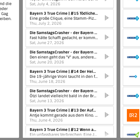
end die
Sat, July 4, 2026
ieder
Bayern 3 True Crime | #15 Tödliche Freundschaft
r Gag
Eine große Clique, eine Stamm-Pizzeria, regelmäßige Treffen und berufliche Verbindungen - doch dann fallen vor der Pizzeria Schüsse. Schnell wird klar: In der Freundesgruppe spielt sich mehr ab als zunächst gedacht.
eiben.
Thu, July 2, 2026
Die SamstagsCrasher - der Bayern 3 Comedy Podcast | Schaffi macht den Bananenschein
Fast hätte Schaffi gedacht, er kommt um die Gag Challenge drum rum, aber nein: Stefan meldet sich rein, per Video und Audio und fordert einfach beide heraus. Außerdem gibt's den speziellen WM-Rückblick mit Techno-Schiri und heiße Hunde.
Sat, June 27, 2026
Die SamstagsCrasher - der Bayern 3 Comedy Podcast | Rien ne ()a plus
Den einen geht das "V" aus, anderen bereitet die französische Sprache Probleme...bei diesem Wahnsinn der Woche müssen Stefan Kreutzer und Sebastian Schaffstein erstmal eine ordentliche Trinkpause einlegen und das am Tag der offenen Tür.
Sat, June 20, 2026
Bayern 3 True Crime | #14 Der Heimweg
Die 19-jährige Vroni taucht in den frühen Morgenstunden betrunken bei ihrem Exfreund auf. Sie weint, zittert und erzählt ihm von einem furchtbaren Erlebnis. Etwas später sitzt ein junger Mann bei der Polizei und erzählt eine ganz andere Geschichte...
Thu, June 18, 2026
Die SamstagsCrasher - der Bayern 3 Comedy Podcast | Ötzis Darmstulle & Stefan in der Autohölle
Ötzi landet vielleicht bald in der Brotauslage: Forscher haben Hefe aus seinem Darm isoliert und damit Sauerteigbrot gebacken. Dazu: Stefan Kreutzers WM-Spezial der Gag-Challenge und eine neue Runde seines Auto-Albtraums - mit Schaffi als Chauffeur!
Sat, June 13, 2026
Bayern 3 True Crime | #13 Der Aufprall
Antje kommt gerade aus dem Kino. Sie steigt in ihr Auto, will nach Hause fahren. Der Weg führt sie stadtauswärts, vorbei an der Universität, die im Grünen liegt. Sie hat die Stadt noch nicht verlassen, da hört und spürt sie einen lauten Knall....
Thu, June 4, 2026
Bayern 3 True Crime | #12 Wenn aus Nähe Hass wird – Teil 2 mit Dr. Julia Shaw
Ein unfassbares Verbrechen: Eine Jugendliche bringt einen Kollegen dazu, ihre Eltern zu töten. Woher kommt Hass generell, was unterscheidet ihn von Wut - und warum trügt uns unsere Erinnerung? Kriminalpsychologin Dr. Julia Shaw geht diesen Fragen nach.
Thu, May 28, 2026