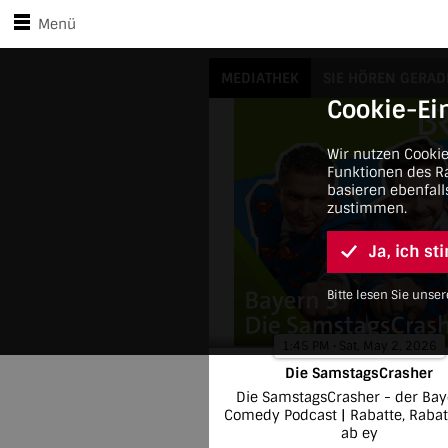
Zu den Player-Steuerungen springen
Zum Hauptinhalt springen
Menü
Die SamstagsCrasher
MEDIATHEK
SIE HÖREN GERAD
Cookie-Ei
Wir nutzen Cooki
Funktionen des Ra
basieren ebenfall
zustimmen.
Ja, ich s
Bitte lesen Sie uns
1:45 PM • Sat, May 2, 2026
Die SamstagsCrasher
Die SamstagsCrasher - der Bay
Comedy Podcast | Rabatte, Rabat
ab ey