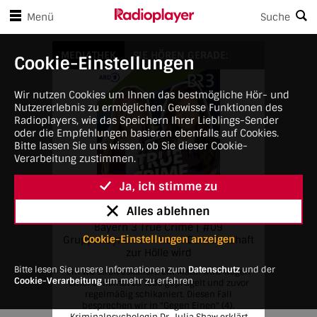
en Player-Steuerungen springen
Zum Hauptinhalt springen
Menü
Suche
Bayern 3 True Crime
MEDIATHEK
SIE HÖREN GERADE:
Cookie-Einstellungen
Wir nutzen Cookies um Ihnen das bestmögliche Hör- und
Nutzererlebnis zu ermöglichen. Gewisse Funktionen des
Radioplayers, wie das Speichern Ihrer Lieblings-Sender
oder die Empfehlungen basieren ebenfalls auf Cookies.
Bitte lassen Sie uns wissen, ob Sie dieser Cookie-
Verarbeitung zustimmen.
Ja, ich stimme zu
4:01 AM • Thu, April 30, 2026
Alles ablehnen
Bayern 3 True Crime
Bayern 3 True Crime | #09
Cookie-Einstellungen anzeigen
Gruppendynamik - wenn Gemeinschaft
zur Hölle wird
Bitte lesen Sie unsere Informationen zum
Datenschutz
und der
Ein WG Streit eskaliert: Ein Mann wird wegen
Cookie-Verarbeitung
um mehr zu erfahren
einer Banalität zu Tode geprügelt und zuvor
regelmäßig schikaniert. Diesen Fall
besprechen wir in "Gegen Einen" (4).