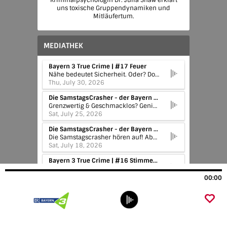
Kriminalpsychologin Dr. Julia Shaw erklärt
uns toxische Gruppendynamiken und
Mitläufertum.
MEDIATHEK
Bayern 3 True Crime | #17 Feuer
Nähe bedeutet Sicherheit. Oder? Doch was passiert, wenn die Gefahr genau dort lauert, wo wir sie nie erwarten würden? Vor der eigenen Haustür, in den eigenen vier Wänden, am Arbeitsplatz, in der Familie, im Freundeskreis oder in der Partnerschaft. Wenn diejenigen, die uns besonders nah sind, plötzlich zu Verdächtigen vor Gericht werden? Mit "Gefährliche Nähe" geht der erfolgreiche Bayern 3 True Crime Podcast in die neunte Staffel. Die neue Host – Bayern-3-Moderatorin Lea Geishauser – spricht gemeinsam mit Strafverteidigerin Jana Jürgen anhand wahrer Kriminalfälle aus Deutschland über strafrechtliche Hintergründe, Ermittlungen und Gerichtsprozesse. Zusätzlich werden in der aktuellen Staffel des Bayern 3 True Crime Podcast auch immer wieder die psychologischen Hintergründe und Folgen von Verbrechen auf Opfer- und Täterseite aus Expertensicht besprochen. Staffel 9 "Gefährliche Nähe" ist ein True Crime Podcast über wahre Verbrechen, die im engsten sozialen Umfeld geschehen, über Nähe, Vertrauen und die Abgründe menschlicher Beziehungen.
Thu, July 30, 2026
Die SamstagsCrasher - der Bayern 3 Comedy Podcast | Zwischen Tüll und Themenrad: Stefan & Schaffi sagen JA!
Grenzwertig & Geschmacklos? Genial & Geil? Sagt ihr's uns! In diesem Comedy Podcast geht's um den Wahnsinn der Woche, auf der Welt, im Netz und überhaupt. Macht euch auf alles gefasst, wenn Stefan Kreutzer und Sebastian "Schaffi" Schaffstein loslegen: Sie sind gnadenlos, kindisch, seicht und tief - und manche finden sie sogar lustig ... ;) #Satire #Comedy #PriseAnarchie #BAYERN3SamstagsCrasher
Sat, July 25, 2026
Die SamstagsCrasher - der Bayern 3 Comedy Podcast | Emotionale Achterbahnfahrt für die (Samstags-)Crasher
Die Samstagscrasher hören auf! Aber erst machen sie mit den WDR2 Kollegen die Autobahn für Urlauber frei. Außerdem kümmert sich der Erklärbär um spezielle Leihmutterschaften, es geht um bekiffte Hunde und das Geruchserlebnis im Trojanischen Pferd.
Sat, July 18, 2026
Bayern 3 True Crime | #16 Stimmen im Kopf
Eigentlich will Sandra nur ihren Job machen. Doch aus einem Routine-Einsatz wird einer der schlimmsten Tage ihres Lebens: Als Reporterin befindet sie sich gerade in einem Geschäft, als plötzlich ein blutüberströmter Mann hinein stolpert.
Thu, July 16, 2026
00:00
Die SamstagsCrasher - der Bayern 3 Comedy Podcast | Von Rollenbildern und der Total Eclipse of Harry Kanes Stimme
Zum Wahnsinn der Woche gehören diese Woche gleich mehrere Abstürze, ein Geschirrspüler und ein Lauf von Friedrich Merz. Und Achtung: In der Gag-Challenge muss Stefan Kreuzer in die Trickkiste greifen. Kommt Schaffi diesmal gegen seine schlechten Witze an?
Sat, July 11, 2026
Die SamstagsCrasher - der Bayern 3 Comedy Podcast | One-(S)Hit-Wonder & der Batman von Mexico