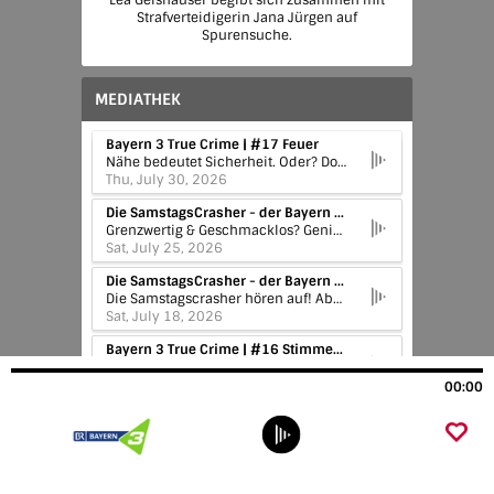
Lea Geishauser begibt sich zusammen mit
Strafverteidigerin Jana Jürgen auf
Spurensuche.
MEDIATHEK
Bayern 3 True Crime | #17 Feuer
Nähe bedeutet Sicherheit. Oder? Doch was passiert, wenn die Gefahr genau dort lauert, wo wir sie nie erwarten würden? Vor der eigenen Haustür, in den eigenen vier Wänden, am Arbeitsplatz, in der Familie, im Freundeskreis oder in der Partnerschaft. Wenn diejenigen, die uns besonders nah sind, plötzlich zu Verdächtigen vor Gericht werden? Mit "Gefährliche Nähe" geht der erfolgreiche Bayern 3 True Crime Podcast in die neunte Staffel. Die neue Host – Bayern-3-Moderatorin Lea Geishauser – spricht gemeinsam mit Strafverteidigerin Jana Jürgen anhand wahrer Kriminalfälle aus Deutschland über strafrechtliche Hintergründe, Ermittlungen und Gerichtsprozesse. Zusätzlich werden in der aktuellen Staffel des Bayern 3 True Crime Podcast auch immer wieder die psychologischen Hintergründe und Folgen von Verbrechen auf Opfer- und Täterseite aus Expertensicht besprochen. Staffel 9 "Gefährliche Nähe" ist ein True Crime Podcast über wahre Verbrechen, die im engsten sozialen Umfeld geschehen, über Nähe, Vertrauen und die Abgründe menschlicher Beziehungen.
Thu, July 30, 2026
Die SamstagsCrasher - der Bayern 3 Comedy Podcast | Zwischen Tüll und Themenrad: Stefan & Schaffi sagen JA!
Grenzwertig & Geschmacklos? Genial & Geil? Sagt ihr's uns! In diesem Comedy Podcast geht's um den Wahnsinn der Woche, auf der Welt, im Netz und überhaupt. Macht euch auf alles gefasst, wenn Stefan Kreutzer und Sebastian "Schaffi" Schaffstein loslegen: Sie sind gnadenlos, kindisch, seicht und tief - und manche finden sie sogar lustig ... ;) #Satire #Comedy #PriseAnarchie #BAYERN3SamstagsCrasher
Sat, July 25, 2026
Die SamstagsCrasher - der Bayern 3 Comedy Podcast | Emotionale Achterbahnfahrt für die (Samstags-)Crasher
Die Samstagscrasher hören auf! Aber erst machen sie mit den WDR2 Kollegen die Autobahn für Urlauber frei. Außerdem kümmert sich der Erklärbär um spezielle Leihmutterschaften, es geht um bekiffte Hunde und das Geruchserlebnis im Trojanischen Pferd.
Sat, July 18, 2026
Bayern 3 True Crime | #16 Stimmen im Kopf
Eigentlich will Sandra nur ihren Job machen. Doch aus einem Routine-Einsatz wird einer der schlimmsten Tage ihres Lebens: Als Reporterin befindet sie sich gerade in einem Geschäft, als plötzlich ein blutüberströmter Mann hinein stolpert.
Thu, July 16, 2026
00:00
Die SamstagsCrasher - der Bayern 3 Comedy Podcast | Von Rollenbildern und der Total Eclipse of Harry Kanes Stimme
Zum Wahnsinn der Woche gehören diese Woche gleich mehrere Abstürze, ein Geschirrspüler und ein Lauf von Friedrich Merz. Und Achtung: In der Gag-Challenge muss Stefan Kreuzer in die Trickkiste greifen. Kommt Schaffi diesmal gegen seine schlechten Witze an?
Sat, July 11, 2026
Die SamstagsCrasher - der Bayern 3 Comedy Podcast | One-(S)Hit-Wonder & der Batman von Mexico