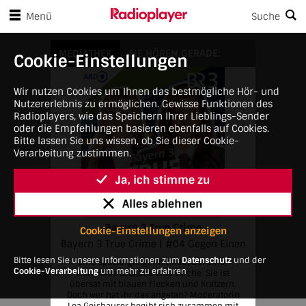
en Player-Steuerungen springen
Zum Hauptinhalt springen
Menü
Suche
Bayern 3 True Crime
MEDIATHEK
SIE HÖREN GERADE:
Cookie-Einstellungen
Wir nutzen Cookies um Ihnen das bestmögliche Hör- und
Nutzererlebnis zu ermöglichen. Gewisse Funktionen des
Radioplayers, wie das Speichern Ihrer Lieblings-Sender
oder die Empfehlungen basieren ebenfalls auf Cookies.
Bitte lassen Sie uns wissen, ob Sie dieser Cookie-
Verarbeitung zustimmen.
Ja, ich stimme zu
Alles ablehnen
5:00 AM • Thu, March 12, 2026
Bayern 3 True Crime
Cookie-Einstellungen anzeigen
Bayern 3 True Crime | #04 Gegen Einen
Bitte lesen Sie unsere Informationen zum
Datenschutz
und der
Eine Spaziergängerin findet bei einer
Cookie-Verarbeitung
um mehr zu erfahren
Autobahnraststätte eine Leiche. Sie ist
übersät mit blauen Flecken und Kratzern.
Doch wer hat ihr das angetan? Moderatorin