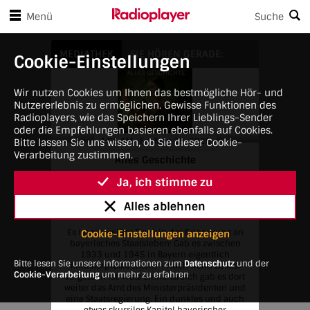
en Player-Steuerungen springen
Zum Hauptinhalt springen
Menü
Suche
Alles Geschichte
MEDIATHEK
SIE HÖREN GERADE:
Cookie-Einstellungen
Wir nutzen Cookies um Ihnen das bestmögliche Hör- und
Nutzererlebnis zu ermöglichen. Gewisse Funktionen des
Radioplayers, wie das Speichern Ihrer Lieblings-Sender
oder die Empfehlungen basieren ebenfalls auf Cookies.
4:05 AM • Fri, May 29, 2026
Bitte lassen Sie uns wissen, ob Sie dieser Cookie-
Verarbeitung zustimmen.
Alles Geschichte
Alles Geschichte - Der History-Podcast |
Ja, ich stimme zu
SONDERFALL BAYERN – Ein skurriles
Kapitel: die bayerischen NS-
Alles ablehnen
Ministerpräsidenten
Es ist ein weißer Fleck in der Erinnerung an
Cookie-Einstellungen anzeigen
bayerisches Staatsleben: Gab es zwischen
1933 und 1945 in Bayern eigentlich
Bitte lesen Sie unsere Informationen zum
Datenschutz
und der
Ministerpräsidenten? - Auch wenn es fast
Cookie-Verarbeitung
um mehr zu erfahren
vergessen ist: Trotz Einheitsreich gab es dort
weiter das Amt des Ministerpräsidenten und
eine Staatsregierung. Ein dunkles und auch