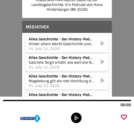
etwas skurriles Kapitel bayerischer
Landesgeschichte. Ein Podcast von Hans
Hinterberger (BR 2026)
MEDIATHEK
Alles Geschichte - Der History-Podcast | VOR 33 (5/5) - Die Aktion T4
Hinter allem steckt Geschichte und wir erzählen sie euch - euer History-Podcast.
Fri, July 31, 2026
Alles Geschichte - Der History-Podcast | VOR 33 (4/5) - Die Lüge von der Volksgemeinschaft
Gabriele Tergit erlebt, wie weit die Nazi-Ideologie bereits in die Mitte der Gesellschaft vorgedrungen ist. In Berlin notiert sie, wie Richter Morde von Nazis als "Notwehr" durchgehen lassen und Staatsanwälte wegschauen. Gleichzeitig verehrt Luise Solmitz Adolf Hitler als Erlöser und fühlt sich als Teil einer neuen "Volksgemeinschaft". Sie ahnt nicht, dass ein Geheimnis ihres Mannes fatal für ihre Familie ist.
Fri, July 31, 2026
Alles Geschichte - Der History-Podcast | VOR 33 (3/5) - Magdeburg kämpft für Schwarz-Rot-Gold
Magdeburg gilt als rote Hochburg der SPD. Mittendrin: Ernst Wille, SPD-Politiker und Kopf des Reichsbanners Schwarz-Rot-Gold, eines Schutzbundes zur Verteidigung der Demokratie. Er sieht, wie die Republik immer stärker unter Druck gerät, und kämpft entschlossen gegen ihre Feinde. Ernst ahnt nicht, wie brutal seine Gegner werden.
Fri, July 31, 2026
Alles Geschichte - Der History-Podcast | VOR 33 (2/5) - Warum Luise Hitler wählt
Die Lehrerin Luise Solmitz findet die Demokratie zu schwach und chaotisch. Sie sehnt sich nach der alten Ordnung und findet radikale Lösungen attraktiv. In ihren Tagebüchern lässt sich Schritt für Schritt mitlesen, wie aus Enttäuschung über die Republik und nationalem Stolz Begeisterung für Hitler erwächst. 1930 wählt Luise zum ersten Mal die NSDAP, ohne zu ahnen, was das für ihre Familie bedeutet.
Fri, July 31, 2026
00:00
Alles Geschichte - Der History-Podcast | VOR 33 (1/5) - Strafnachlass für Nazi-Schläger
Die jüdische Gerichtsreporterin Gabriele Tergit sitzt in einem Berliner Gerichtssaal und muss mitansehen, wie brutale Schläger mit milden Strafen davonkommen und als harmlose Chaoten beschrieben werden. 1930 erreicht die NSDAP bei den Wahlen fast 20 Prozent. Eine Überraschung. Gabriele erkennt: Das Problem ist viel größer. Tergit merkt, dass sich die Regeln ändern und Gewalt immer normaler wird.
Fri, July 31, 2026
Blaue Couch | Der fröhliche Dienstleister, Wolfgang Krebs, Kabarettist, "Ich bin dankbar für alles, was ich habe".