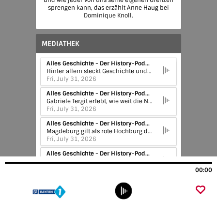
und wie jeder von uns seine eigenen Grenzen
sprengen kann, das erzählt Anne Haug bei
Dominique Knoll.
MEDIATHEK
Alles Geschichte - Der History-Podcast | VOR 33 (5/5) - Die Aktion T4
Hinter allem steckt Geschichte und wir erzählen sie euch - euer History-Podcast.
Fri, July 31, 2026
Alles Geschichte - Der History-Podcast | VOR 33 (4/5) - Die Lüge von der Volksgemeinschaft
Gabriele Tergit erlebt, wie weit die Nazi-Ideologie bereits in die Mitte der Gesellschaft vorgedrungen ist. In Berlin notiert sie, wie Richter Morde von Nazis als "Notwehr" durchgehen lassen und Staatsanwälte wegschauen. Gleichzeitig verehrt Luise Solmitz Adolf Hitler als Erlöser und fühlt sich als Teil einer neuen "Volksgemeinschaft". Sie ahnt nicht, dass ein Geheimnis ihres Mannes fatal für ihre Familie ist.
Fri, July 31, 2026
Alles Geschichte - Der History-Podcast | VOR 33 (3/5) - Magdeburg kämpft für Schwarz-Rot-Gold
Magdeburg gilt als rote Hochburg der SPD. Mittendrin: Ernst Wille, SPD-Politiker und Kopf des Reichsbanners Schwarz-Rot-Gold, eines Schutzbundes zur Verteidigung der Demokratie. Er sieht, wie die Republik immer stärker unter Druck gerät, und kämpft entschlossen gegen ihre Feinde. Ernst ahnt nicht, wie brutal seine Gegner werden.
Fri, July 31, 2026
Alles Geschichte - Der History-Podcast | VOR 33 (2/5) - Warum Luise Hitler wählt
Die Lehrerin Luise Solmitz findet die Demokratie zu schwach und chaotisch. Sie sehnt sich nach der alten Ordnung und findet radikale Lösungen attraktiv. In ihren Tagebüchern lässt sich Schritt für Schritt mitlesen, wie aus Enttäuschung über die Republik und nationalem Stolz Begeisterung für Hitler erwächst. 1930 wählt Luise zum ersten Mal die NSDAP, ohne zu ahnen, was das für ihre Familie bedeutet.
Fri, July 31, 2026
00:00
Alles Geschichte - Der History-Podcast | VOR 33 (1/5) - Strafnachlass für Nazi-Schläger
Die jüdische Gerichtsreporterin Gabriele Tergit sitzt in einem Berliner Gerichtssaal und muss mitansehen, wie brutale Schläger mit milden Strafen davonkommen und als harmlose Chaoten beschrieben werden. 1930 erreicht die NSDAP bei den Wahlen fast 20 Prozent. Eine Überraschung. Gabriele erkennt: Das Problem ist viel größer. Tergit merkt, dass sich die Regeln ändern und Gewalt immer normaler wird.
Fri, July 31, 2026
Blaue Couch | Der fröhliche Dienstleister, Wolfgang Krebs, Kabarettist, "Ich bin dankbar für alles, was ich habe".