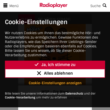
en Player-Steuerungen springen
Zum Hauptinhalt springen
Menü
Suche
WDR - Die Maus
LIVE
SIE HÖREN GERADE:
Cookie-Einstellungen
Wir nutzen Cookies um Ihnen das bestmögliche Hör- und
Nutzererlebnis zu ermöglichen. Gewisse Funktionen des
Radioplayers, wie das Speichern Ihrer Lieblings-Sender
oder die Empfehlungen basieren ebenfalls auf Cookies.
Bitte lassen Sie uns wissen, ob Sie dieser Cookie-
Verarbeitung zustimmen.
Ja, ich stimme zu
Alles ablehnen
Cookie-Einstellungen anzeigen
WDR - Die Maus
Bitte lesen Sie unsere Informationen zum
Datenschutz
und der
Cookie-Verarbeitung
um mehr zu erfahren
Die Sendung mit der Maus zum Hören