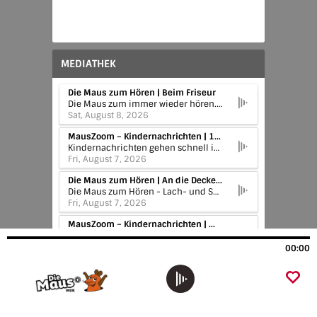
MEDIATHEK
Die Maus zum Hören | Beim Friseur
Die Maus zum immer wieder hören. Jeden Tag mit einer neuen Folge, die eine Stunde lang ist. Mit dabei viel Lach- und Sachgeschichten, viel Musik und natürlich mit der Maus und dem Elefanten.
Sat, August 8, 2026
MausZoom – Kindernachrichten | 100 Tage eingesperrt für die Weltraumforschung
Kindernachrichten gehen schnell ins Ohr und sind oft schnell wieder weg. Um sie richtig zu verstehen braucht man Zeit. Die Maus nimmt sich diese und schaut im MausZoom auf ein Thema wie eine Kamera, die sich langsam reinzoomt und immer mehr Details entdeckt. Unsere Nachrichten für Kinder.
Fri, August 7, 2026
Die Maus zum Hören | An die Decke gehen
Die Maus zum Hören - Lach- und Sachgeschichten. Heute: mit Fliegen an der Decke, Detektivin Cleo Fischer und einer fiesen Attacke, mit Marie natürlich mit der Maus und dem Elefanten. Ihr hört eine Wiederholung. Frage des Tages: Wie können Fliegen an der Decke laufen? (01:15) Erzähl mal: Was macht dich wütend? (14:43) Herzfunk: Wenn die Wut nicht weggeht (20:15) Hörspiel: Cleo Fischer - Helium (28:05) Warum fällt uns die Decke nicht auf den Kopf? (40:19) Mausfreundebuch: Vincent (47:21) Von Marie Güttge.
Fri, August 7, 2026
MausZoom – Kindernachrichten | Mücken stechen gerne bestimmte Menschen
Von wegen "süßes Blut"! Daran liegt es nicht, wenn man häufiger gestochen wird als andere. Hier erfahrt ihr mehr. Von Sandra Doedter.
Thu, August 6, 2026
00:00
Die Maus zum Hören | Komplimente
Die Maus zum Hören - Lach- und Sachgeschichten. Heute: mit nackten Statuen, musikalischen Komplimenten, Tipps zum Flirten, mit Marie und natürlich mit der Maus und dem Elefanten. Ihr hört eine Wiederholung. Erzähl mal: Wem würdest du gern mal was Nettes sagen? (05:35) Frage des Tages: Warum sind die meisten Menschen-Statuen nackt? (10:44) Hörspiel: Cleo Fischer - Falscher Fuffziger (18:05) Musikalische Komplimente (29:17) Herzfunk: Wie flirtet man? (38:10) Wortschatzkiste: Emojis (45:48) Von Marie Güttge.
Thu, August 6, 2026
MausZoom – Kindernachrichten | Es gibt wieder mehr Berggorillas